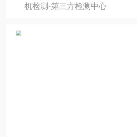
机检测-第三方检测中心