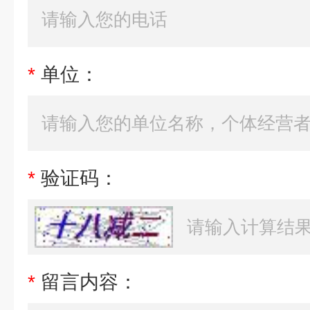
*
单位：
*
验证码：
*
留言内容：