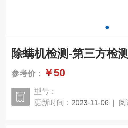
除螨机检测-第三方检
￥50
参考价：
型号：
更新时间：
2023-11-06
|
阅