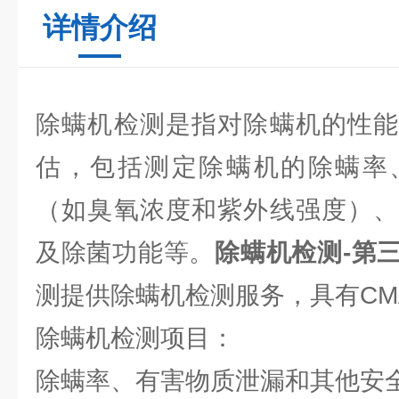
详情介绍
除螨机检测是指对除螨机的性能
估，包括测定除螨机的除螨率
（如臭氧浓度和紫外线强度）、
及除菌功能等。
除螨机检测-第
测提供除螨机检测服务，具有CMA
除螨机检测项目：
除螨率、有害物质泄漏和其他安