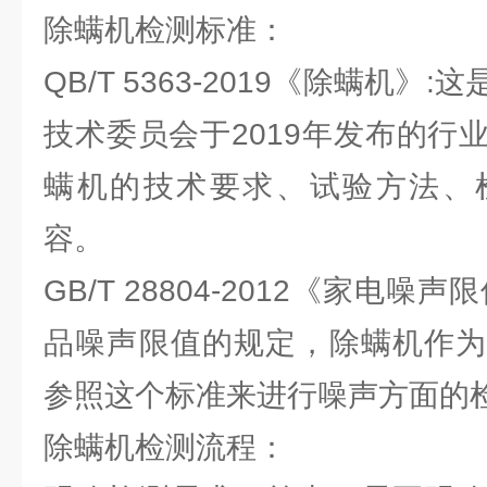
除螨机检测标准：
QB/T 5363-2019《除螨机
技术委员会于2019年发布的行
螨机的技术要求、试验方法、
容。
GB/T 28804-2012《家电
品噪声限值的规定，除螨机作为
参照这个标准来进行噪声方面的
除螨机检测流程：