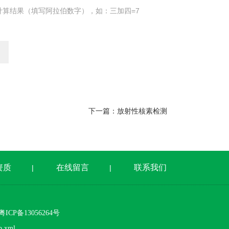
计算结果（填写阿拉伯数字），如：三加四=7
下一篇：
放射性核素检测
资质
在线留言
联系我们
|
|
CP备13056264号
p.xml