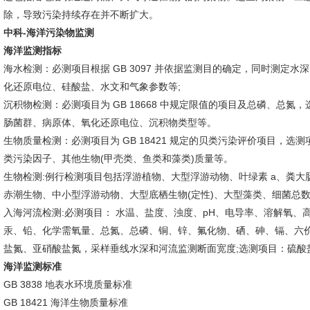
除，导致污染持续存在并不断扩大。
中科-海洋污染物监测
海洋监测指标
海水检测：必测项目根据 GB 3097 并依据监测目的确定，同时测定
化还原电位、硅酸盐、水文和气象参数等;
沉积物检测：必测项目为 GB 18668 中规定限值的项目及总磷、总氮
肠菌群、病原体、氧化还原电位、沉积物类型等。
生物质量检测：必测项目为 GB 18421 规定的贝类污染评价项目，选测项
类污染因子、其他生物(甲壳类、鱼类和藻类)质量等。
生物检测:例行检测项目包括浮游植物、大型浮游动物、叶绿素 a、粪大
赤潮生物、中小型浮游动物、大型底栖生物(定性)、大型藻类、细菌总
入海河流检测:必测项目： 水温、盐度、浊度、pH、电导率、溶解氧
汞、铅、化学需氧量、总氮、总磷、铜、锌、氟化物、硒、砷、镉、六
盐氮、亚硝酸盐氮，采样垂线水深和河流监测断面宽度;选测项目：硫酸
海洋监测
标准
GB 3838 地表水环境质量标准
GB 18421 海洋生物质量标准