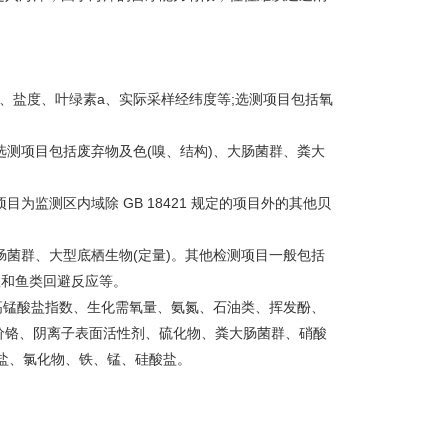
水深、盐度、叶绿素a、实际采样经纬度等;选测项目包括氧
，选测项目包括废弃物及色(嗅、结构)、大肠菌群、粪大
目为监测区内域除 GB 18421 规定的项目外的其他贝
肠菌群、大型底栖生物(定量)。其他检测项目一般包括
数和鱼类回避反应等。
、高锰酸盐指数、生化需氧量、氨氮、石油类、挥发酚、
价铬、阴离子表面活性剂、硫化物、粪大肠菌群、硝酸
盐、氯化物、铁、锰、硅酸盐。