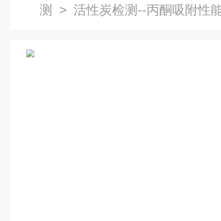
测
> 活性炭检测--丙酮吸附性