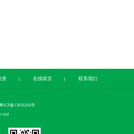
资质
在线留言
联系我们
|
|
CP备13056264号
p.xml