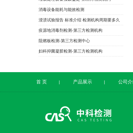
消毒设备能耗与能效检测
浸渍试验报告 标准介绍 检测机构周期要多久
疫源地消毒剂检测-第三方检测机构
阻燃板检测-第三方检测中心
妇科抑菌凝胶检测-第三方检测机构
首 页
产品展示
公司介
|
|