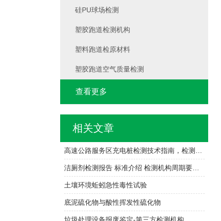
硅PU球场检测
塑胶跑道检测机构
塑料跑道检原材料
塑胶跑道空气质量检测
查看更多
相关文章
高速公路服务区充电桩检测技术指南，检测周期和时间是多少
洁厕剂检测报告 标准介绍 检测机构周期要多久
土壤环境蚯蚓急性毒性试验
底泥硫化物与酸性挥发性硫化物
垃圾处理设备报废鉴定-第三方检测机构