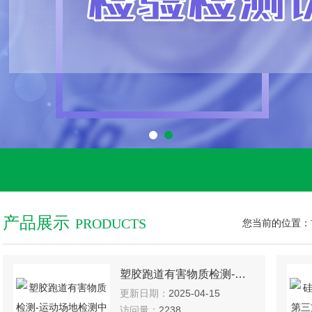
产品展示
PRODUCTS
您当前的位置：
塑胶跑道有害物质检测-运动场地检测中心
更新日期：
2025-04-15
访问量：
2238