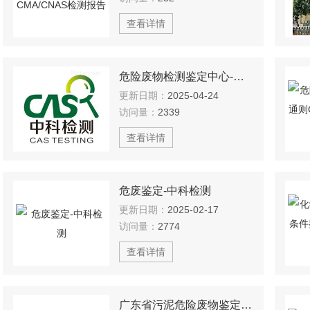
查看详情
危险废物检测鉴定中心-中科检测技术
更新日期：
2025-04-24
访问量：
2339
查看详情
危废鉴定-中科检测
更新日期：
2025-02-17
访问量：
2774
查看详情
广东省污泥危险废物鉴定-CMA报告