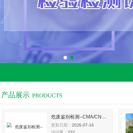
产品展示
PRODUCTS
危废鉴别检测--CMA/CNAS检测报告
更新日期：
2026-07-16
访问量：
232