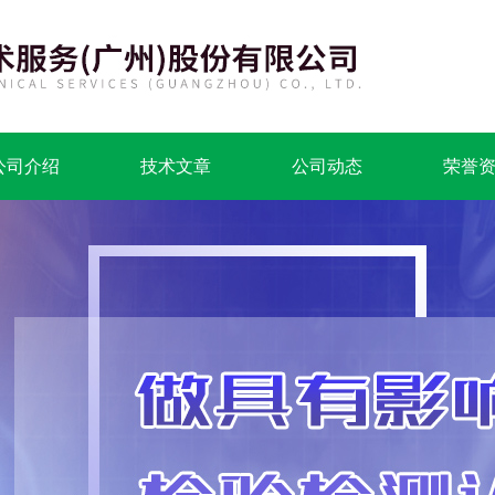
公司介绍
技术文章
公司动态
荣誉