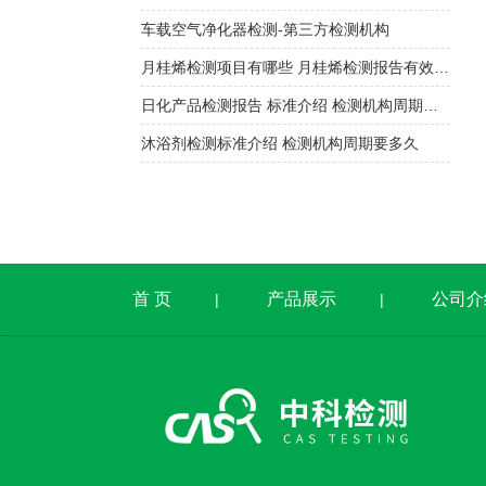
车载空气净化器检测-第三方检测机构
月桂烯检测项目有哪些 月桂烯检测报告有效期是多久
日化产品检测报告 标准介绍 检测机构周期要多久
沐浴剂检测标准介绍 检测机构周期要多久
首 页
产品展示
公司介
|
|