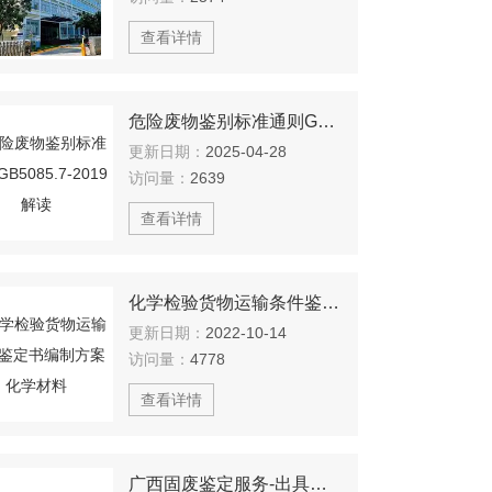
查看详情
危险废物鉴别标准通则GB5085.7-2019解读
更新日期：
2025-04-28
访问量：
2639
查看详情
化学检验货物运输条件鉴定书编制方案 化学材料
更新日期：
2022-10-14
访问量：
4778
查看详情
广西固废鉴定服务-出具含有结论的鉴定报告