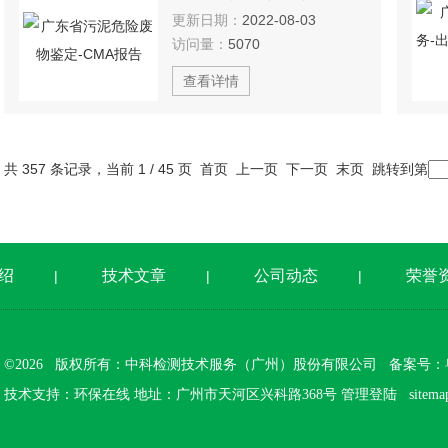
更新日期：
2022-08-03
访问量：
5070
查看详情
共 357 条记录，当前 1 / 45 页 首页 上一页
下一页
末页
跳转到第
绍
技术文章
公司动态
荣誉
|
|
|
©2026 版权所有：中科检测技术服务（广州）股份有限公司
备案号：粤I
技术支持：
环保在线
地址：广州市天河区兴科路368号
管理登陆
sitema