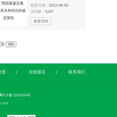
更新日期：
2022-08-03
访问量：
5237
查看详情
页
资质
在线留言
联系我们
|
|
CP备13056264号
p.xml