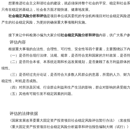
想要推进社会主义和谐社会的建设，就必须保持整个社会的平安、稳定和社会系
只有在稳定的基础上，社会各方面才能快速、健康地发展。
社会稳定风险分析和评估
是项目单位或其委托的专业机构项目对社会稳定风险
产生的社会稳定风险，为更好的确保重大事项顺利实施。
接下来让中科检测小编为大家介绍
社会稳定风险分析和评估
内容，供广大客户
评估内容
根据重大事项的合法性、合理性、可行性、安全性等四个要素，主要围绕以下内
（一）是否符合现行法律、法规、规章，是否符合党和国家的方针政策，是否符
（二）是否符合本省、本系统近期和长远发展规划，是否兼顾了各方利益群体的
续性。
（三）是否经过充分论证，是否符合大多数人民群众的意愿，所需的人力、财力
稳定性，时机是否成熟。
（四）对所涉及区域、行业群众利益和生产生活的影响，群众对影响的承受能力
（五）其他有可能引发不稳定因素的问题。
评估的法律依据
《国家发展改革委重大固定资产投资项目社会稳定风险评估暂行办法》（发改投资[20
《重大固定资产投资项目社会稳定风险分析篇章和评估报告编制大纲（试行）