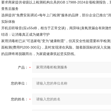
要求商家提供省级以上检测机构出具的GB 17988-2024全项检测报告，
查售后服务
选择提供"免费安装调试+每年上门检测"服务的品牌，部分企业已推出"
实际体验
开机后听噪音(应≤55dB，相当于正常交谈)，闻异味(臭氧泄漏会有刺激性
结语：让消毒真正成为健康守护
家用消毒柜已从"可选家电"变为"健康刚需"，但其安全性能需要科学检
面检测(费用约200-300元)，及时发现潜在风险。随着新国标的深入
的品牌终将脱颖而出，为家庭健康筑起坚实防线。
产品：
您的单位：
您的姓名：