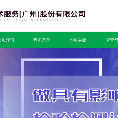
公司介绍
技术文章
公司动态
荣誉