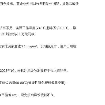
liang符合要求。某企业使用回收塑料制作搁架，导致乙酸迁
率不足，实际工作温度仅48℃(标准要求≥60℃)，导
，企业被处以50万元罚款。
泄漏浓度达0.45mg/m³。长期使用后，住户出现咽
。
品。2025年起，未标注星级的消毒柜不得上市销售。
建议选择60-80℃(节能且避免塑料餐具变形)。
水平偏差≤2°)，避免振动导致接触不良。