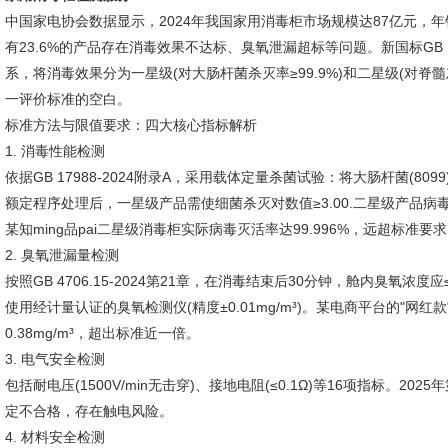
中国家电协会数据显示，2024年我国家用消毒柜市场规模达87亿元，年
有23.6%的产品存在消毒效果不达标、臭氧泄漏超标等问题。新国标GB 1
系，将消毒效果分为一星级(对大肠杆菌杀灭率≥99.9%)和二星级(对脊髓
一评价标准的空白。
标准方法与限值要求：四大核心指标解析
1. 消毒性能检测
依据GB 17988-2024附录A，采用载体定量杀菌试验：将大肠杆菌(80
额定程序处理后，一星级产品需使细菌杀灭对数值≥3.00.二星级产品病毒灭
某知ming品pai二星级消毒柜实际病毒灭活率达99.996%，远超标准要
2. 臭氧泄漏量检测
按照GB 4706.15-2024第21章，在消毒结束后30分钟，舱内臭氧浓度应≤0.
使用经计量认证的臭氧检测仪(精度±0.01mg/m³)。某电商平台的"
0.38mg/m³，超出标准近一倍。
3. 电气安全检测
包括耐电压(1500V/min无击穿)、接地电阻(≤0.1Ω)等16项指标。
定不合格，存在触电风险。
4. 材料安全检测