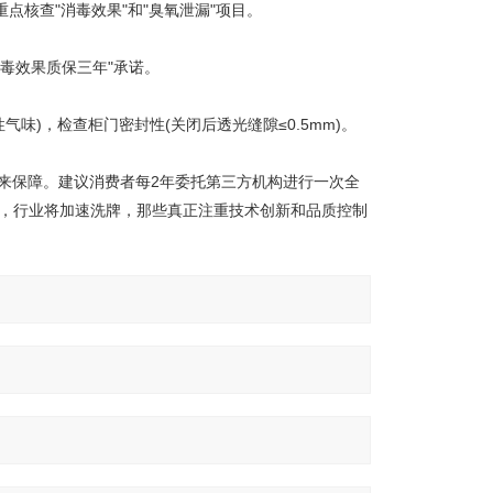
重点核查"消毒效果"和"臭氧泄漏"项目。
消毒效果质保三年"承诺。
气味)，检查柜门密封性(关闭后透光缝隙≤0.5mm)。
测来保障。建议消费者每2年委托第三方机构进行一次全
实施，行业将加速洗牌，那些真正注重技术创新和品质控制