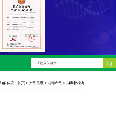
前的位置：
首页
>
产品展示
>
消毒产品
>
消毒柜检测