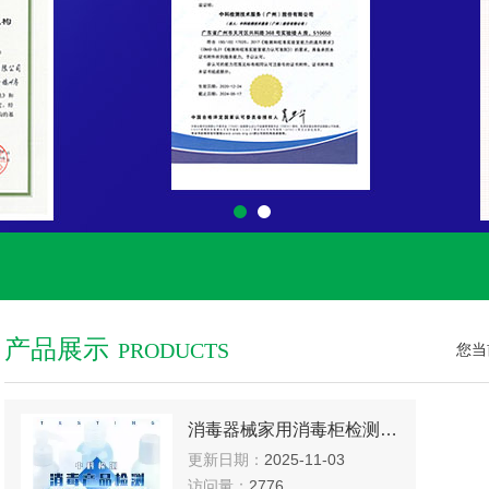
产品展示
PRODUCTS
您当
消毒器械家用消毒柜检测服务
更新日期：
2025-11-03
访问量：
2776