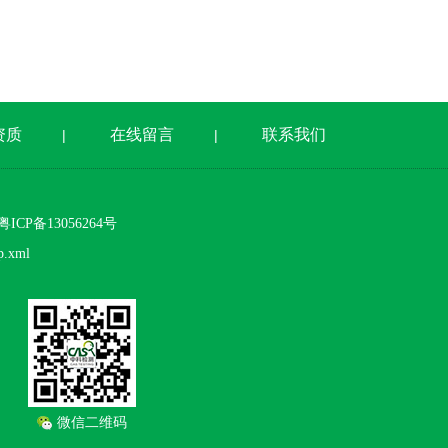
资质
在线留言
联系我们
|
|
CP备13056264号
p.xml
微信二维码