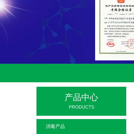
产品中心
PRODUCTS
消毒产品