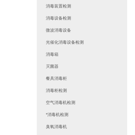
消毒装置检测
消毒设备检测
微波消毒设备
光催化消毒设备检测
消毒箱
灭菌器
餐具消毒柜
消毒柜检测
空气消毒机检测
*消毒机检测
臭氧消毒机