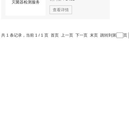
查看详情
共 1 条记录，当前 1 / 1 页 首页 上一页 下一页 末页 跳转到第
页