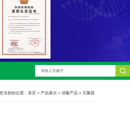
您当前的位置：
首页
>
产品展示
>
消毒产品
>
灭菌器