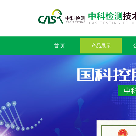
首 页
产品展示