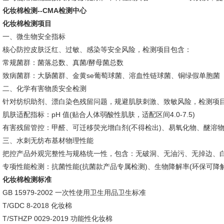
化妆棉检测--CMA检测中心
化妆棉检测项目
一、微生物安全指标
核心防控皮肤泛红、过敏、感染等安全风险，检测项目包含：
常规菌群：菌落总数、真菌/酵母菌总数
致病菌群：大肠菌群、金黄se葡萄球菌、溶血性链球菌、铜绿假单胞菌
二、化学有害物质安全检测
针对纺织助剂、漂白染色残留问题，规避肌肤刺激、致敏风险，检测项
肌肤适配指标：pH 值(贴合人体弱酸性肌肤，适配区间4.0-7.5)
有害残留管控：甲醛、可迁移荧光增白剂(不得检出)、易氧化物、醚溶
三、水刺无纺布基材物理性能
把控产品外观完整性与规格统一性，包含：无破洞、无油污、无掉边、
专项性能检测：抗菌性能(抗菌款产品专属检测)、生物降解率(环保可降
化妆棉检测标准
GB 15979-2002 一次性使用卫生用品卫生标准
T/GDC 8-2018 化妆棉
T/STHZP 0029-2019 功能性化妆棉