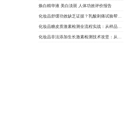
焕白精华液 美白淡斑 人体功效评价报告
化妆品舒缓功效缺乏证据？乳酸刺痛试验帮您科学验证
化妆品糖皮质激素检测全流程实战：从样品前处理到数据验证
化妆品非法添加生长激素检测技术攻坚：从样品纯化到质谱确证深度解析