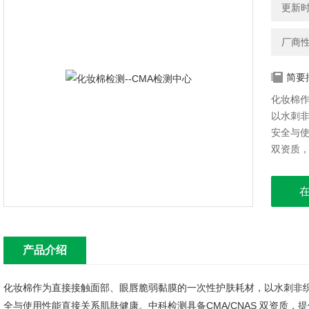
更新时间
厂商
简要
化妆棉
以水刺
安全与使
双资质
验。化妆
产品介绍
化妆棉作为直接接触面部、眼唇脆弱黏膜的一次性护肤耗材，以水刺非
全与使用性能直接关系肌肤健康。中科检测具备CMA/CNAS 双资质