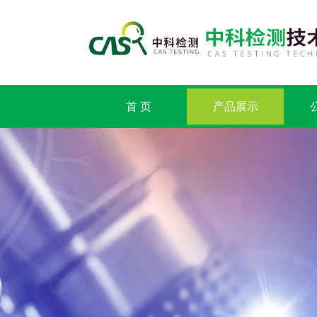
首 页
产品展示