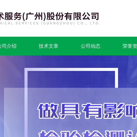
公司介绍
技术文章
公司动态
荣誉