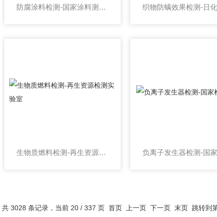
防腐涂料检测-国家涂料测试中心
生物质燃料检测-再生资源检测实验室
共 3028 条记录，当前 20 / 337 页
首页
上一页
下一页
末页
跳转到