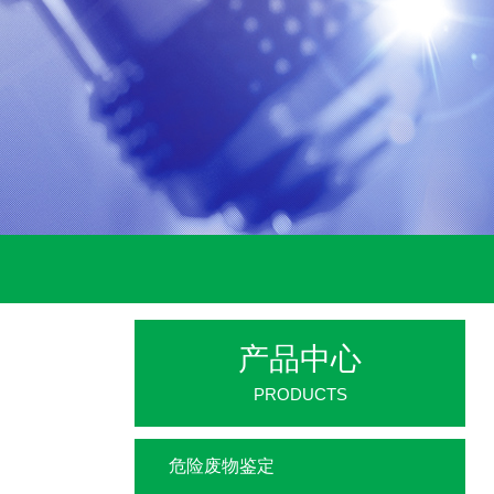
产品中心
PRODUCTS
危险废物鉴定