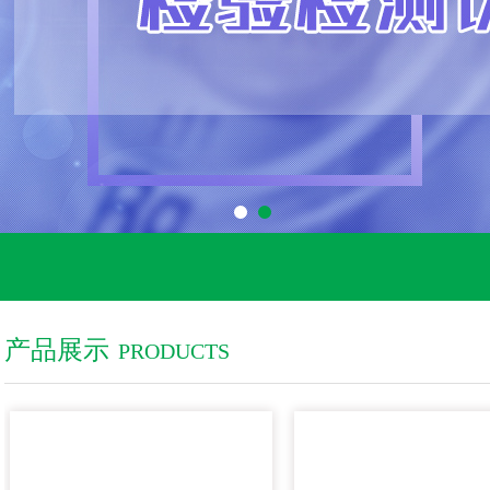
产品展示
PRODUCTS