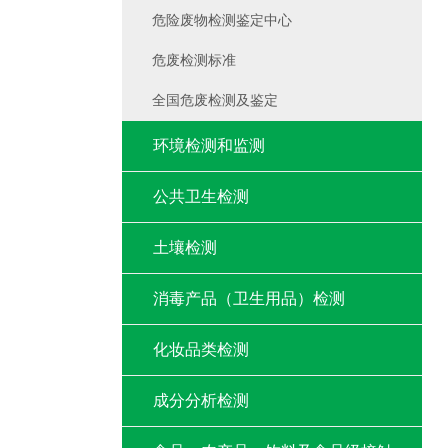
危险废物检测鉴定中心
危废检测标准
全国危废检测及鉴定
环境检测和监测
公共卫生检测
土壤检测
消毒产品（卫生用品）检测
化妆品类检测
成分分析检测