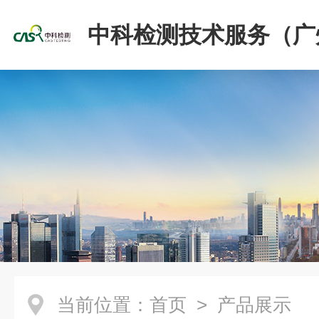
中科检测技术服务（广
份有限公司
当前位置：
首页
> 产品展示