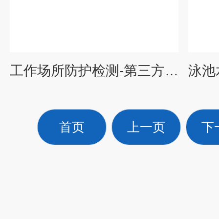
工作场所防护检测-第三方检测中心
首页
上一页
下