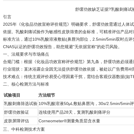
舒缓功效缺乏证据?乳酸刺痛试
引言
2025年《化妆品功效宣称评价规范》明确要求，舒缓功效需通过人体试
依据。乳酸刺痛试验作为敏感性皮肤筛查的金标准，可精准评估产品对刺痛感
标准方法，通过10%乳酸溶液敷贴(鼻唇沟部位，2.5min/5min双时点评
CNAS认证的舒缓功效报告，助您规避"无依据宣称"的处罚风险。
一、法规要求与市场痛点
合规门槛：根据《化妆品功效宣称评价规范》第九条，舒缓功效必须通过
行业现状：某沐浴露企业因无法提供舒缓功效依据，被处以广告费用4
技术难点：传统主观评价易受心理因素干扰，需结合客观仪器数据(如TE
二、核心检测方法与标准
试验项目
方法细节
乳酸刺痛筛选试验
10%乳酸溶液50μL敷贴鼻唇沟，30s/2.5min/5min
舒缓功效验证
连续使用产品28天，复测乳酸刺痛评分
皮肤屏障评估
Corneometer®测量角质层含水量
三、中科检测技术方案