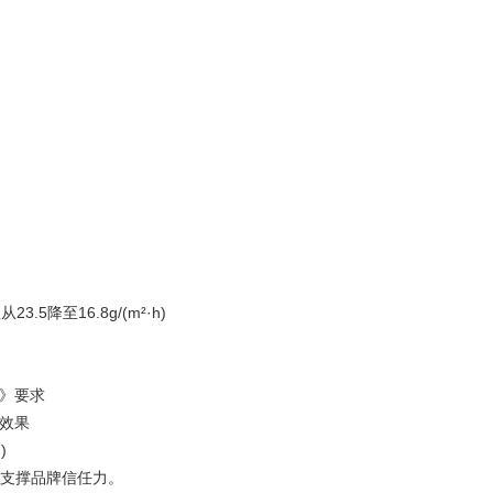
5降至16.8g/(m²·h)
范》要求
缓效果
)
据支撑品牌信任力。