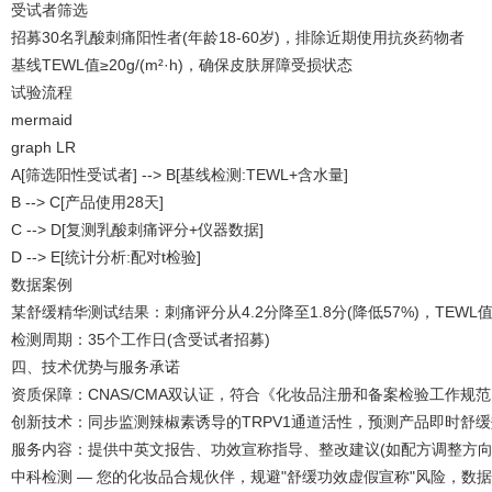
受试者筛选
招募30名乳酸刺痛阳性者(年龄18-60岁)，排除近期使用抗炎药物者
基线TEWL值≥20g/(m²·h)，确保皮肤屏障受损状态
试验流程
mermaid
graph LR
A[筛选阳性受试者] --> B[基线检测:TEWL+含水量]
B --> C[产品使用28天]
C --> D[复测乳酸刺痛评分+仪器数据]
D --> E[统计分析:配对t检验]
数据案例
某舒缓精华测试结果：刺痛评分从4.2分降至1.8分(降低57%)，TEWL值从23.
检测周期：35个工作日(含受试者招募)
四、技术优势与服务承诺
资质保障：CNAS/CMA双认证，符合《化妆品注册和备案检验工作规
创新技术：同步监测辣椒素诱导的TRPV1通道活性，预测产品即时舒
服务内容：提供中英文报告、功效宣称指导、整改建议(如配方调整方向
中科检测 — 您的化妆品合规伙伴，规避"舒缓功效虚假宣称"风险，数