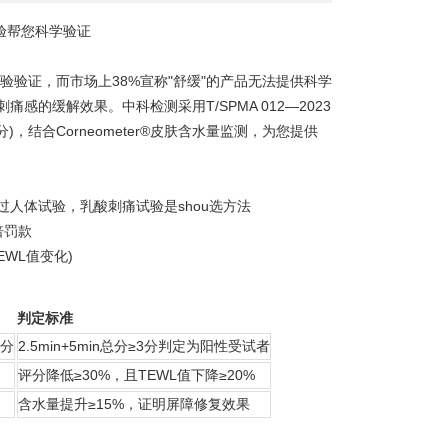
验帮您科学验证
验验证，而市场上38%宣称"舒缓"的产品无法提供科学
的缓解效果。中科检测采用T/SPMA 012—2023
分)，结合Corneometer®皮肤含水量监测，为您提供
人体试验，乳酸刺痛试验是shou选方法
倍罚款
WL值变化)
判定标准
评分
2.5min+5min总分≥3分判定为阳性受试者
评分降低≥30%，且TEWL值下降≥20%
含水量提升≥15%，证明屏障修复效果